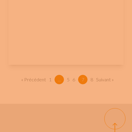
« Précédent
1
…
5
6
7
8
Suivant »