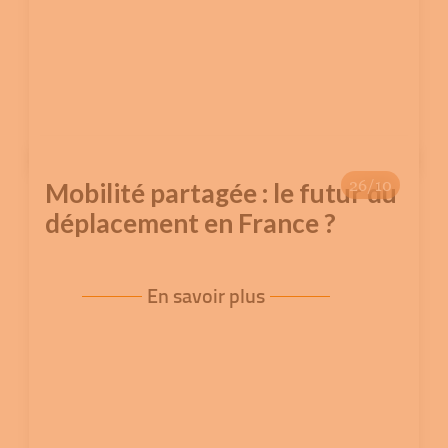
26/10
Mobilité partagée : le futur du
déplacement en France ?
En savoir plus