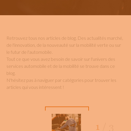
Retrouvez tous nos articles de blog. Des actualités marché,
de l'innovation, de la nouveauté sur la mobilité verte ou sur
le futur de l'automobile.
Tout ce que vous avez besoin de savoir sur l'univers des
services automobile et de la mobilité se trouve dans ce
blog.
N'hésitez pas à naviguer par catégories pour trouver les
articles qui vous intéressent !
1
/
3