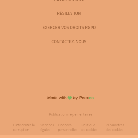
RÉSILIATION
EXERCER VOS DROITS RGPD
CONTACTEZ-NOUS
Publications réglementaires
Lutte contre la
Mentions
Données
Politique
Paramètres
corruption
légales
personnelles
de cookies
des cookies