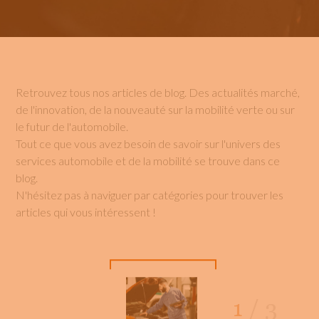
Retrouvez tous nos articles de blog. Des actualités marché,
de l'innovation, de la nouveauté sur la mobilité verte ou sur
le futur de l'automobile.
Tout ce que vous avez besoin de savoir sur l'univers des
services automobile et de la mobilité se trouve dans ce
blog.
N'hésitez pas à naviguer par catégories pour trouver les
articles qui vous intéressent !
1
/
3