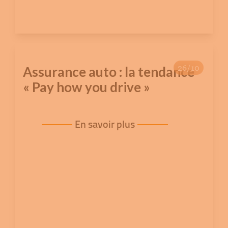
26/10
Assurance auto : la tendance
« Pay how you drive »
En savoir plus