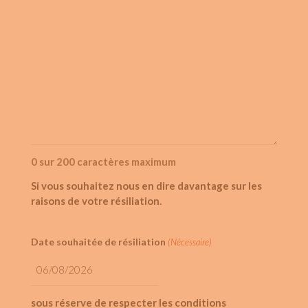
0 sur 200 caractères maximum
Si vous souhaitez nous en dire davantage sur les
raisons de votre résiliation.
Date souhaitée de résiliation
(Nécessaire)
JJ
slash
sous réserve de respecter les conditions