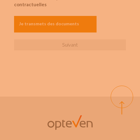
MM
contractuelles
slash
AAAA
Je transmets des documents