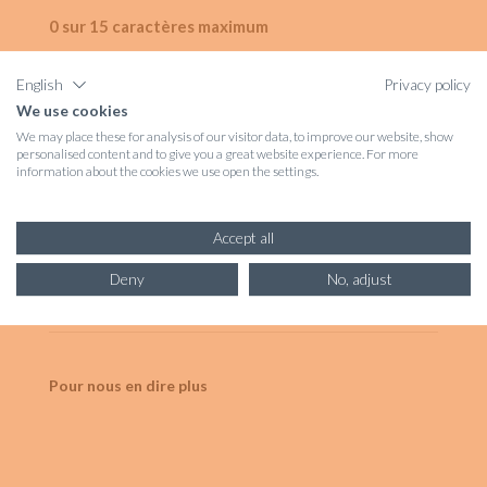
0 sur 15 caractères maximum
English
Privacy policy
Immatriculation
(Nécessaire)
We use cookies
We may place these for analysis of our visitor data, to improve our website, show
personalised content and to give you a great website experience. For more
information about the cookies we use open the settings.
Merci de la renseigner au format XX333XX sans
espace ni tiret.
Accept all
Motif de résiliation
(Nécessaire)
Deny
No, adjust
Pour nous en dire plus