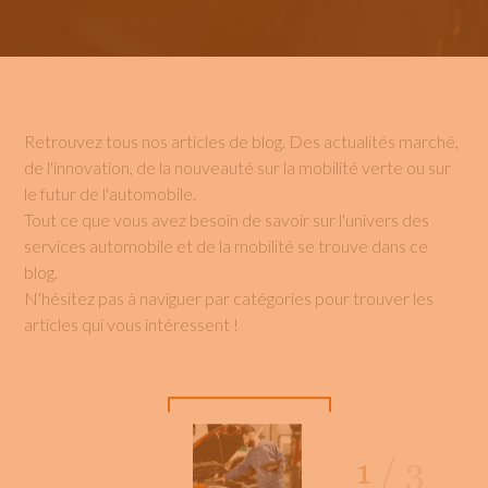
Retrouvez tous nos articles de blog. Des actualités marché,
de l'innovation, de la nouveauté sur la mobilité verte ou sur
le futur de l'automobile.
Tout ce que vous avez besoin de savoir sur l'univers des
services automobile et de la mobilité se trouve dans ce
blog.
N'hésitez pas à naviguer par catégories pour trouver les
articles qui vous intéressent !
1
/
3