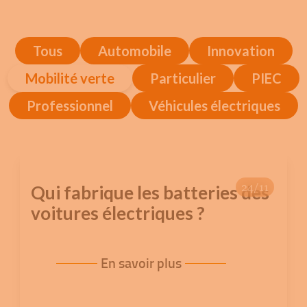
Tous
Automobile
Innovation
Mobilité verte
Particulier
PIEC
Professionnel
Véhicules électriques
24/11
Qui fabrique les batteries des
voitures électriques ?
En savoir plus