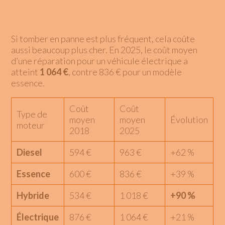
Si tomber en panne est plus fréquent, cela coûte
aussi beaucoup plus cher. En 2025, le coût moyen
d’une réparation pour un véhicule électrique a
atteint
1 064 €
, contre 836 € pour un modèle
essence.
Coût
Coût
Type de
moyen
moyen
Évolution
moteur
2018
2025
Diesel
594 €
963 €
+62 %
Essence
600 €
836 €
+39 %
Hybride
534 €
1 018 €
+90 %
Électrique
876 €
1 064 €
+21 %