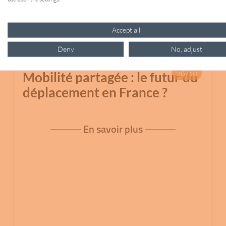
Tous
Automobile
Innovation
Accept all
Deny
No, adjust
26/10
Mobilité partagée : le futur du
déplacement en France ?
En savoir plus