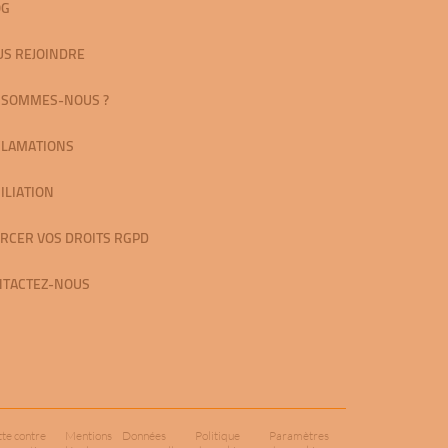
OG
S REJOINDRE
 SOMMES-NOUS ?
CLAMATIONS
ILIATION
RCER VOS DROITS RGPD
NTACTEZ-NOUS
tte contre
Mentions
Données
Politique
Paramètres