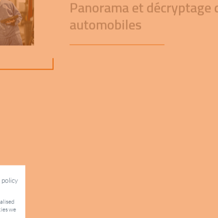
Panorama et décryptage 
automobiles
 policy
nalised
kies we