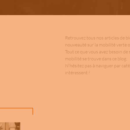
Retrouvez tous nos articles de bl
nouveauté sur la mobilité verte o
Tout ce que vous avez besoin de s
mobilité se trouve dans ce blog.
N'hésitez pas à naviguer par caté
intéressent !