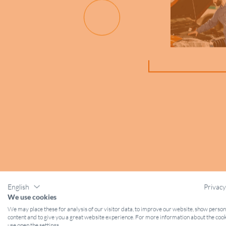
English
Privacy
We use cookies
We may place these for analysis of our visitor data, to improve our website, show perso
content and to give you a great website experience. For more information about the coo
use open the settings.