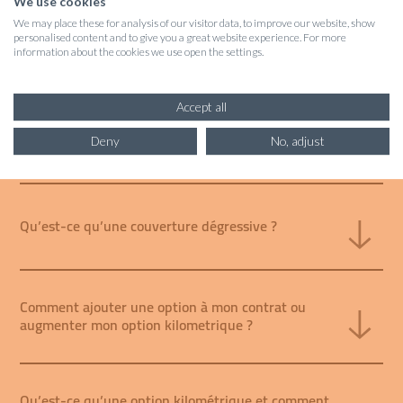
We use cookies
Mon diagnostic est-il automatiquement pris en
We may place these for analysis of our visitor data, to improve our website, show
charge ?
personalised content and to give you a great website experience. For more
information about the cookies we use open the settings.
J’ai une prestation de contrôle technique pris en
Accept all
charge dans mon contrat. Est-ce que la contre
visite est aussi pris en charge ?
Deny
No, adjust
Qu’est-ce qu’une couverture dégressive ?
Comment ajouter une option à mon contrat ou
augmenter mon option kilometrique ?
Qu’est-ce qu’une option kilométrique et comment