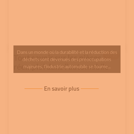
Dans un monde où la durabilité et la réduction des
17/10
Tout savoir sur les pièces de
déchets sont devenues des préoccupations
réemploi dans l’automobile
majeures, l’industrie automobile se tourne...
En savoir plus