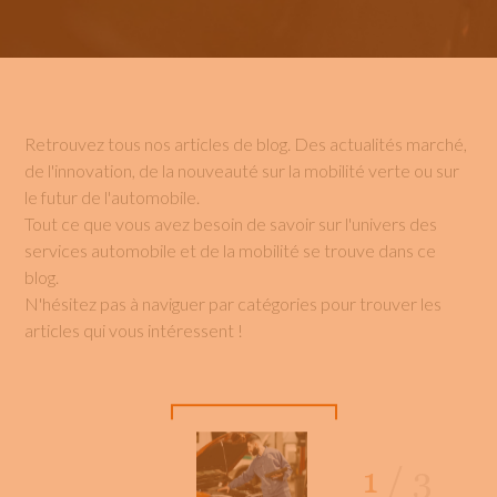
Retrouvez tous nos articles de blog. Des actualités marché,
de l'innovation, de la nouveauté sur la mobilité verte ou sur
le futur de l'automobile.
Tout ce que vous avez besoin de savoir sur l'univers des
services automobile et de la mobilité se trouve dans ce
blog.
N'hésitez pas à naviguer par catégories pour trouver les
articles qui vous intéressent !
1
/
3