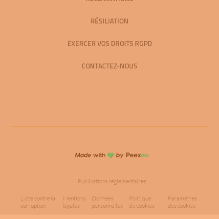
RÉSILIATION
EXERCER VOS DROITS RGPD
CONTACTEZ-NOUS
Publications réglementaires
Lutte contre la
Mentions
Données
Politique
Paramètres
corruption
légales
personnelles
de cookies
des cookies