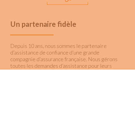
Un partenaire fidèle
Depuis 10 ans, nous sommes le partenaire
d’assistance de confiance d’une grande
compagnie d’assurance française. Nous gérons
toutes les demandes d’assistance pour leurs
polices d’assurance auto, moto, habitation, santé
et retraite. Ce sont 300 000 appels entrants et
120 000 demandes d’indemnisation qui sont
gérés par an par une équipe dédiée de près de
100 personnes en période estivale.
La longévité de notre partenariat nous a permis
de développer des connexions importantes entre
nos systèmes et a forgé des relations solides
entre nos équipes opérationnelles. Tous nos