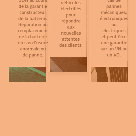
SOH au cours
cas de
véhicules
de la garantie
pannes
électrifiés
constructeur
mécaniques,
pour
de la batterie.
électroniques
répondre
Réparation ou
ou
aux
remplacement
électriques
nouvelles
de la batterie
et peut être
attentes
en cas d'usure
une garantie
des clients.
anormale ou
sur un VN ou
de panne.
un VO.