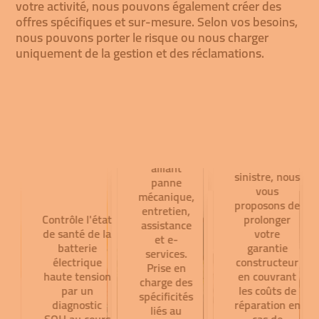
ou
votre activité, nous pouvons également créer des
de
hybrides
offres spécifiques et sur-mesure. Selon vos besoins,
garantie
nous pouvons porter le risque ou nous charger
uniquement de la gestion et des réclamations.
EVE
Une offre
l'extension
Pour
complète
permettre au
qui répond
de
client de
à des
Garantie
conserver sa
besoins
mobilité en
précis,
Batterie
cas de
alliant
sinistre, nous
panne
vous
mécanique,
proposons de
entretien,
Contrôle l'état
prolonger
assistance
de santé de la
votre
et e-
batterie
garantie
services.
électrique
constructeur
Prise en
haute tension
en couvrant
charge des
par un
les coûts de
spécificités
diagnostic
réparation en
liés au