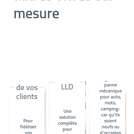
mesure
Garantie
Commercia
Solutions
Offre
Fidélisation
de garantie
LLD
de vos
panne
mécanique
clients
pour auto,
moto,
camping-
Une
car qu’ils
solution
Pour
soient
complète
fidéliser
neufs ou
pour
vos
d’occasion