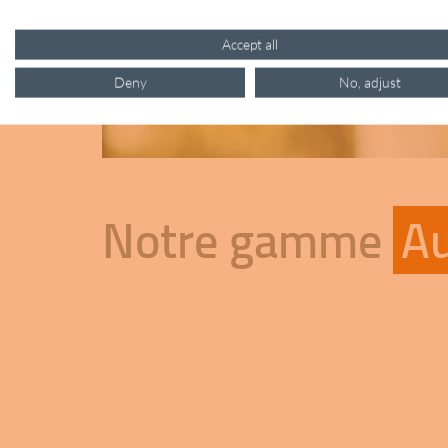
Accept all
Deny
No, adjust
Notre gamme
Au