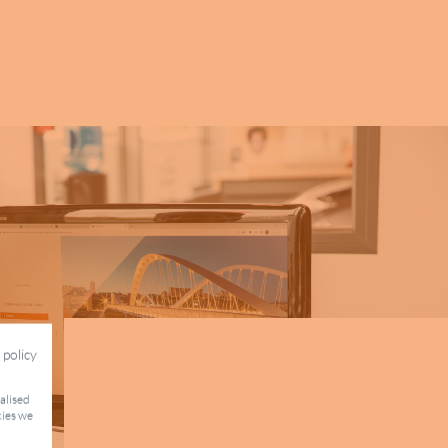
 policy
nalised
kies we