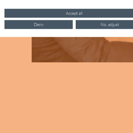
Accept all
Deny
No, adjust